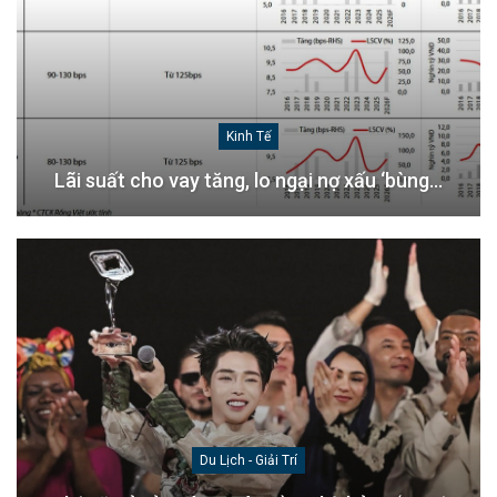
Kinh Tế
Lãi suất cho vay tăng, lo ngại nợ xấu ‘bùng…
Du Lịch - Giải Trí