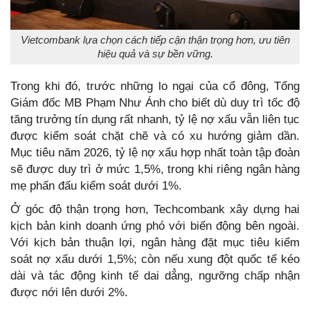
Vietcombank lựa chọn cách tiếp cận thận trọng hơn, ưu tiên
hiệu quả và sự bền vững.
Trong khi đó, trước những lo ngại của cổ đông, Tổng
Giám đốc MB Phạm Như Ánh cho biết dù duy trì tốc độ
tăng trưởng tín dụng rất nhanh, tỷ lệ nợ xấu vẫn liên tục
được kiểm soát chặt chẽ và có xu hướng giảm dần.
Mục tiêu năm 2026, tỷ lệ nợ xấu hợp nhất toàn tập đoàn
sẽ được duy trì ở mức 1,5%, trong khi riêng ngân hàng
mẹ phấn đấu kiểm soát dưới 1%.
Ở góc độ thận trọng hơn, Techcombank xây dựng hai
kịch bản kinh doanh ứng phó với biến động bên ngoài.
Với kịch bản thuận lợi, ngân hàng đặt mục tiêu kiểm
soát nợ xấu dưới 1,5%; còn nếu xung đột quốc tế kéo
dài và tác động kinh tế dai dẳng, ngưỡng chấp nhận
được nới lên dưới 2%.