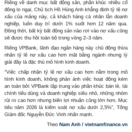
Riêng về danh mục bất động sản, phân khúc nhiều cổ
đông lo ngại, Chủ tịch Hồ Hùng Anh khẳng định tỷ lệ nợ
xấu của mảng này, cả khách hàng cá nhân lẫn doanh
nghiệp, luôn duy trì dưới 1% suốt hơn 12 năm qua.
Đồng thời, bất kỳ bất động sản nào rơi vào nợ xấu cũng
sẽ được thu hồi toàn bộ trong vòng 2–3 năm.
Riêng VPBank, lãnh đạo ngân hàng này chủ động thừa
nhận tỷ lệ nợ xấu cao hơn mặt bằng ngành nhưng lý
giải đây là đặc thù mô hình kinh doanh.
“Việc chấp nhận tỷ lệ nợ xấu cao hơn nằm trong mô
hình kinh doanh, không phản ánh việc hoạt động kém
an toàn bởi VPBank tập trung vào phân khúc bán lẻ, tài
chính tiêu dùng và doanh nghiệp siêu nhỏ, những nhóm
rủi ro cao hơn nhưng biên lợi nhuận cũng lớn hơn. Mục
tiêu năm 2026 là kiểm soát nợ xấu dưới 2,5%”, Tổng
Giám đốc Nguyễn Đức Vinh nhấn mạnh.
Theo
Nam Anh / vietnamfinance.vn