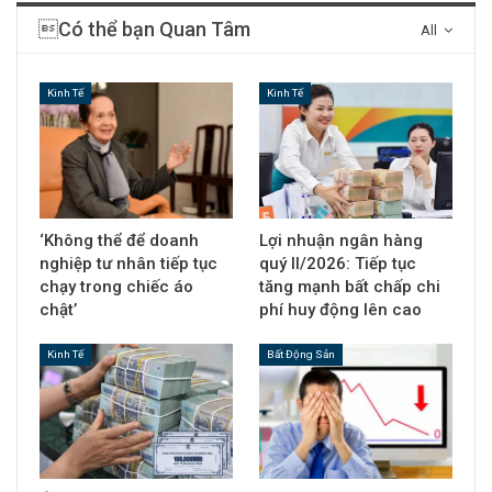
Có thể bạn Quan Tâm
All
Kinh Tế
Kinh Tế
‘Không thể để doanh
Lợi nhuận ngân hàng
nghiệp tư nhân tiếp tục
quý II/2026: Tiếp tục
chạy trong chiếc áo
tăng mạnh bất chấp chi
chật’
phí huy động lên cao
Kinh Tế
Bất Động Sản