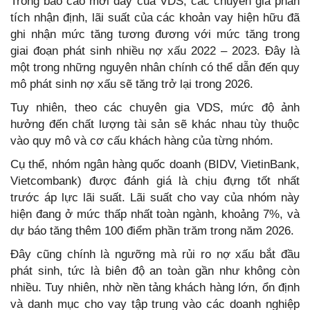
Trong báo cáo mới đây của VDS, các chuyên gia phân
tích nhận định, lãi suất của các khoản vay hiện hữu đã
ghi nhận mức tăng tương đương với mức tăng trong
giai đoạn phát sinh nhiều nợ xấu 2022 – 2023. Đây là
một trong những nguyên nhân chính có thể dẫn đến quy
mô phát sinh nợ xấu sẽ tăng trở lại trong 2026.
Tuy nhiên, theo các chuyên gia VDS, mức độ ảnh
hưởng đến chất lượng tài sản sẽ khác nhau tùy thuộc
vào quy mô và cơ cấu khách hàng của từng nhóm.
Cụ thể, nhóm ngân hàng quốc doanh (BIDV, VietinBank,
Vietcombank) được đánh giá là chịu đựng tốt nhất
trước áp lực lãi suất. Lãi suất cho vay của nhóm này
hiện đang ở mức thấp nhất toàn ngành, khoảng 7%, và
dự báo tăng thêm 100 điểm phần trăm trong năm 2026.
Đây cũng chính là ngưỡng mà rủi ro nợ xấu bắt đầu
phát sinh, tức là biên độ an toàn gần như không còn
nhiều. Tuy nhiên, nhờ nền tảng khách hàng lớn, ổn định
và danh mục cho vay tập trung vào các doanh nghiệp