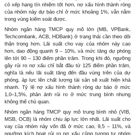
có xếp hạng tín nhiệm tốt hơn, nợ xấu hình thành ròng
của nhóm này dự báo chỉ ở mức khoảng 1%, vẫn nằm
trong vùng kiểm soát được.
Nhóm ngân hàng TMCP quy mô lớn (MB, VPBank,
Techcombank, ACB, HDBank) ở trạng thái cần theo dõi
thận trọng hơn. Lãi suất cho vay của nhóm này cao
hơn, dao động quanh 9 – 10%, và mức tăng dự phóng
lên tới 90 – 130 điểm phần trăm. Trong khi đó, ngưỡng
gây rủi ro nợ xấu chỉ bắt đầu từ 125 điểm phần trăm,
nghĩa là nếu lãi suất tăng đến đầu vùng trên của dự
phóng, áp lực lên chất lượng tài sản sẽ xuất hiện khá
nhanh. Tỷ lệ nợ xấu hình thành ròng dự báo ở mức
1,0–1,5%, phản ánh rủi ro ở mức trung bình nhưng
không thể chủ quan.
Nhóm ngân hàng TMCP quy mô trung bình nhỏ (VIB,
MSB, OCB) là nhóm chịu áp lực lớn nhất. Lãi suất cho
vay của nhóm này vốn đã ở mức cao, 9,5 – 11%, và
ngưỡng kích hoạt rủi ro nợ xấu cũng tương tự nhóm