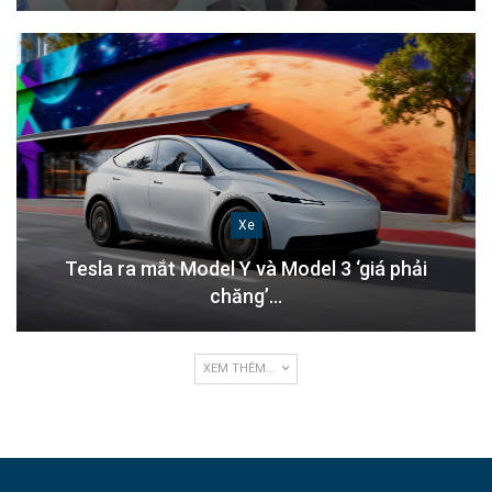
Xe
Tesla ra mắt Model Y và Model 3 ‘giá phải
chăng’…
XEM THÊM...