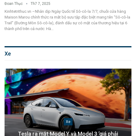
Đoan Thục
Th7 7, 2025
Kinhtetrithuc.vn –Nhân dịp Ngày Quốc tế Sô-cô-la 7/7, chuỗi cửa hàng
Maison Marou chính thức ra mắt bộ sưu tập đặc biệt mang tên “Sô-cô-la
Trail” (Đường Mòn Sô-cô-la), đánh dấu sự có mặt của thương hiệu tại 6
thành phố trên cả nước: Hà
…
Xe
Xe
Tesla ra mắt Model Y và Model 3 ‘giá phải