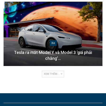
Xe
Tesla ra mắt Model Y và Model 3 ‘giá phải
chăng’…
XEM THÊM...