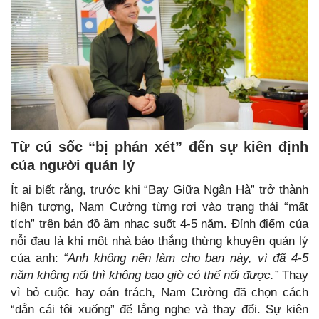
Từ cú sốc “bị phán xét” đến sự kiên định
của người quản lý
Ít ai biết rằng, trước khi “Bay Giữa Ngân Hà” trở thành
hiện tượng, Nam Cường từng rơi vào trạng thái “mất
tích” trên bản đồ âm nhạc suốt 4-5 năm. Đỉnh điểm của
nỗi đau là khi một nhà báo thẳng thừng khuyên quản lý
của anh:
“Anh không nên làm cho bạn này, vì đã 4-5
năm không nổi thì không bao giờ có thể nổi được.”
Thay
vì bỏ cuộc hay oán trách, Nam Cường đã chọn cách
“dằn cái tôi xuống” để lắng nghe và thay đổi. Sự kiên