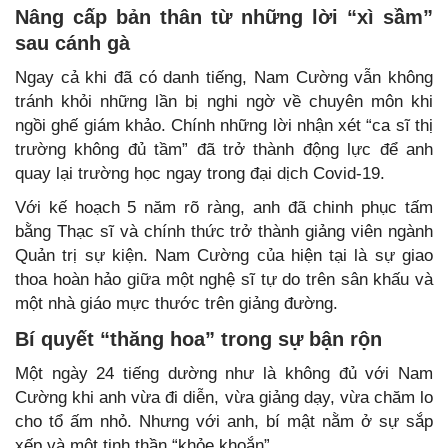
Nâng cấp bản thân từ những lời “xì sầm”
sau cánh gà
Ngay cả khi đã có danh tiếng, Nam Cường vẫn không
tránh khỏi những lần bị nghi ngờ về chuyên môn khi
ngồi ghế giám khảo. Chính những lời nhận xét “ca sĩ thị
trường không đủ tầm” đã trở thành động lực để anh
quay lại trường học ngay trong đại dịch Covid-19.
Với kế hoạch 5 năm rõ ràng, anh đã chinh phục tấm
bằng Thạc sĩ và chính thức trở thành giảng viên ngành
Quản trị sự kiện. Nam Cường của hiện tại là sự giao
thoa hoàn hảo giữa một nghệ sĩ tự do trên sân khấu và
một nhà giáo mực thước trên giảng đường.
Bí quyết “thăng hoa” trong sự bận rộn
Một ngày 24 tiếng dường như là không đủ với Nam
Cường khi anh vừa đi diễn, vừa giảng dạy, vừa chăm lo
cho tổ ấm nhỏ. Nhưng với anh, bí mật nằm ở sự sắp
xếp và một tinh thần “khỏe khoắn”.