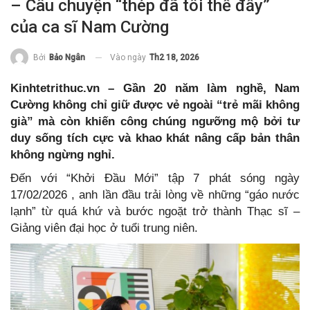
– Câu chuyện “thép đã tôi thế đấy”
của ca sĩ Nam Cường
Vào ngày
Th2 18, 2026
Bởi
Bảo Ngân
Kinhtetrithuc.vn – Gần 20 năm làm nghề, Nam
Cường không chỉ giữ được vẻ ngoài “trẻ mãi không
già” mà còn khiến công chúng ngưỡng mộ bởi tư
duy sống tích cực và khao khát nâng cấp bản thân
không ngừng nghỉ.
Đến với “Khởi Đầu Mới” tập 7 phát sóng ngày
17/02/2026 , anh lần đầu trải lòng về những “gáo nước
lạnh” từ quá khứ và bước ngoặt trở thành Thạc sĩ –
Giảng viên đại học ở tuổi trung niên.