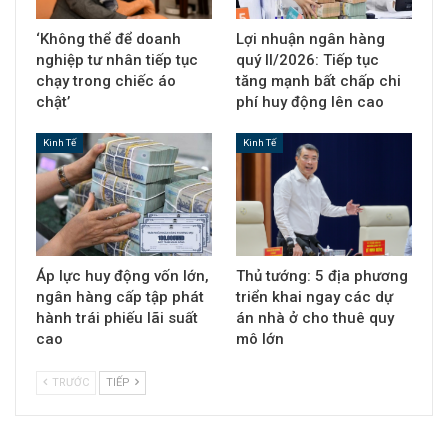
‘Không thể để doanh
Lợi nhuận ngân hàng
nghiệp tư nhân tiếp tục
quý II/2026: Tiếp tục
chạy trong chiếc áo
tăng mạnh bất chấp chi
chật’
phí huy động lên cao
Kinh Tế
Kinh Tế
Áp lực huy động vốn lớn,
Thủ tướng: 5 địa phương
ngân hàng cấp tập phát
triển khai ngay các dự
hành trái phiếu lãi suất
án nhà ở cho thuê quy
cao
mô lớn
TRƯỚC
TIẾP