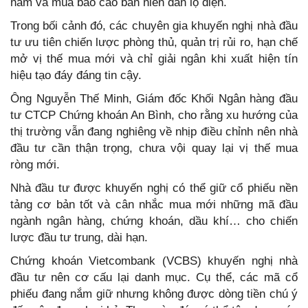
năm và mùa báo cáo bán niên dần lộ diện.
Trong bối cảnh đó, các chuyên gia khuyến nghị nhà đầu
tư ưu tiên chiến lược phòng thủ, quản trị rủi ro, hạn chế
mở vị thế mua mới và chỉ giải ngân khi xuất hiện tín
hiệu tạo đáy đáng tin cậy.
Ông Nguyễn Thế Minh, Giám đốc Khối Ngân hàng đầu
tư CTCP Chứng khoán An Bình, cho rằng xu hướng của
thị trường vẫn đang nghiêng về nhịp điều chỉnh nên nhà
đầu tư cần thận trọng, chưa vội quay lại vị thế mua
ròng mới.
Nhà đầu tư được khuyến nghị có thể giữ cổ phiếu nền
tảng cơ bản tốt và cân nhắc mua mới những mã đầu
ngành ngân hàng, chứng khoán, dầu khí… cho chiến
lược đầu tư trung, dài hạn.
Chứng khoán Vietcombank (VCBS) khuyến nghị nhà
đầu tư nên cơ cấu lại danh mục. Cụ thể, các mã cổ
phiếu đang nắm giữ nhưng không được dòng tiền chú ý