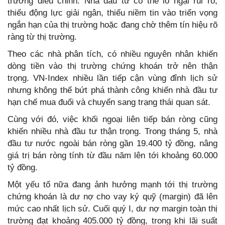
trường điều chỉnh. Nhà đầu tư có thể lo ngại rủi ro,
thiếu động lực giải ngân, thiếu niềm tin vào triển vọng
ngắn hạn của thị trường hoặc đang chờ thêm tín hiệu rõ
ràng từ thị trường.
Theo các nhà phân tích, có nhiều nguyên nhân khiến
dòng tiền vào thị trường chứng khoán trở nên thận
trọng. VN-Index nhiều lần tiếp cận vùng đỉnh lịch sử
nhưng không thể bứt phá thành công khiến nhà đầu tư
hạn chế mua đuổi và chuyển sang trạng thái quan sát.
Cùng với đó, việc khối ngoại liên tiếp bán ròng cũng
khiến nhiều nhà đầu tư thận trọng. Trong tháng 5, nhà
đầu tư nước ngoài bán ròng gần 19.400 tỷ đồng, nâng
giá trị bán ròng tính từ đầu năm lên tới khoảng 60.000
tỷ đồng.
Một yếu tố nữa đang ảnh hưởng mạnh tới thị trường
chứng khoán là dư nợ cho vay ký quỹ (margin) đã lên
mức cao nhất lịch sử. Cuối quý I, dư nợ margin toàn thị
trường đạt khoảng 405.000 tỷ đồng, trong khi lãi suất