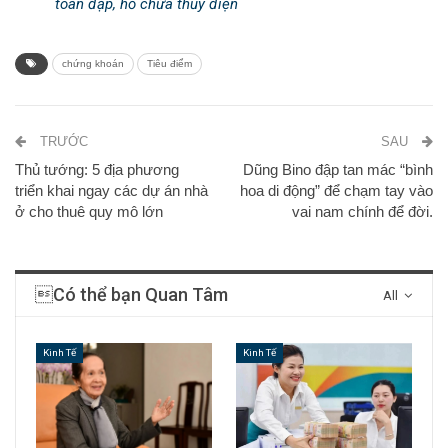
toàn đập, hồ chứa thủy điện
chứng khoán
Tiêu điểm
TRƯỚC
SAU
Thủ tướng: 5 địa phương
Dũng Bino đập tan mác “bình
triển khai ngay các dự án nhà
hoa di động” để chạm tay vào
ở cho thuê quy mô lớn
vai nam chính để đời.
Có thể bạn Quan Tâm
All
Kinh Tế
Kinh Tế