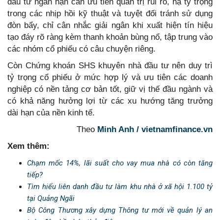
đầu tư ngắn hạn cần ưu tiên quản trị rủi ro, hạ tỷ trọng
trong các nhịp hồi kỹ thuật và tuyệt đối tránh sử dụng
đòn bẩy, chỉ cân nhắc giải ngân khi xuất hiện tín hiệu
tạo đáy rõ ràng kèm thanh khoản bùng nổ, tập trung vào
các nhóm cổ phiếu có câu chuyện riêng.
Còn Chứng khoán SHS khuyên nhà đầu tư nên duy trì
tỷ trọng cổ phiếu ở mức hợp lý và ưu tiên các doanh
nghiệp có nền tảng cơ bản tốt, giữ vị thế đầu ngành và
có khả năng hưởng lợi từ các xu hướng tăng trưởng
dài hạn của nền kinh tế.
Theo
Minh Anh / vietnamfinance.vn
Xem thêm:
Chạm mốc 14%, lãi suất cho vay mua nhà có còn tăng
tiếp?
Tìm hiểu liên danh đầu tư làm khu nhà ở xã hội 1.100 tỷ
tại Quảng Ngãi
Bộ Công Thương xây dựng Thông tư mới về quản lý an