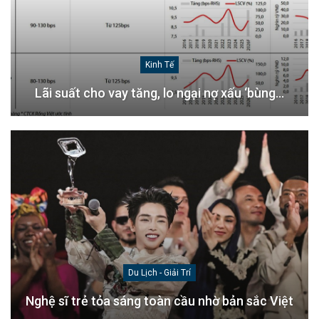
Kinh Tế
Lãi suất cho vay tăng, lo ngại nợ xấu ‘bùng…
Du Lịch - Giải Trí
Nghệ sĩ trẻ tỏa sáng toàn cầu nhờ bản sắc Việt