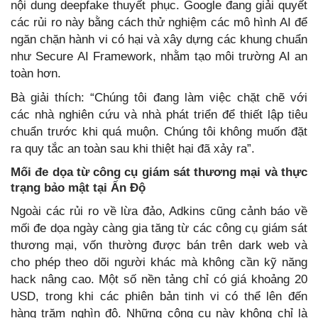
nội dung deepfake thuyết phục. Google đang giải quyết
các rủi ro này bằng cách thử nghiệm các mô hình AI để
ngăn chặn hành vi có hại và xây dựng các khung chuẩn
như Secure AI Framework, nhằm tạo môi trường AI an
toàn hơn.
Bà giải thích: “Chúng tôi đang làm việc chặt chẽ với
các nhà nghiên cứu và nhà phát triển để thiết lập tiêu
chuẩn trước khi quá muộn. Chúng tôi không muốn đặt
ra quy tắc an toàn sau khi thiệt hại đã xảy ra”.
Mối đe dọa từ công cụ giám sát thương mại và thực
trạng bảo mật tại Ấn Độ
Ngoài các rủi ro về lừa đảo, Adkins cũng cảnh báo về
mối đe dọa ngày càng gia tăng từ các công cụ giám sát
thương mại, vốn thường được bán trên dark web và
cho phép theo dõi người khác mà không cần kỹ năng
hack nâng cao. Một số nền tảng chỉ có giá khoảng 20
USD, trong khi các phiên bản tinh vi có thể lên đến
hàng trăm nghìn đô. Những công cụ này không chỉ là