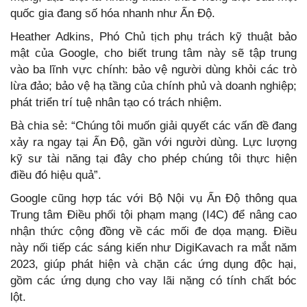
quốc gia đang số hóa nhanh như Ấn Độ.
Heather Adkins, Phó Chủ tịch phụ trách kỹ thuật bảo
mật của Google, cho biết trung tâm này sẽ tập trung
vào ba lĩnh vực chính: bảo vệ người dùng khỏi các trò
lừa đảo; bảo vệ hạ tầng của chính phủ và doanh nghiệp;
phát triển trí tuệ nhân tạo có trách nhiệm.
Bà chia sẻ: “Chúng tôi muốn giải quyết các vấn đề đang
xảy ra ngay tại Ấn Độ, gần với người dùng. Lực lượng
kỹ sư tài năng tại đây cho phép chúng tôi thực hiện
điều đó hiệu quả”.
Google cũng hợp tác với Bộ Nội vụ Ấn Độ thông qua
Trung tâm Điều phối tội phạm mạng (I4C) để nâng cao
nhận thức cộng đồng về các mối đe dọa mạng. Điều
này nối tiếp các sáng kiến như DigiKavach ra mắt năm
2023, giúp phát hiện và chặn các ứng dụng độc hại,
gồm các ứng dụng cho vay lãi nặng có tính chất bóc
lột.