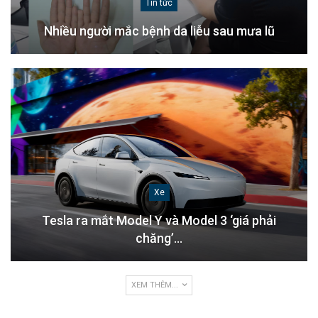
Tin tức
Nhiều người mắc bệnh da liễu sau mưa lũ
Xe
Tesla ra mắt Model Y và Model 3 ‘giá phải
chăng’…
XEM THÊM...