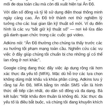
mối đe dọa toàn cầu mà còn đã xuất hiện tại Ấn Độ.
Với dân số đông và tỷ lệ sử dụng điện thoại thông minh
ngày càng cao, Ấn Độ trở thành nơi thử nghiệm lý
tưởng cho các loại gian lận kỹ thuật số mới. Ví dụ điển
hình là các vụ “bắt giữ kỹ thuật số” — nơi kẻ lừa đảo
giả danh quan chức trong các cuộc gọi video.
Adkins nói: “Ấn Độ thường cho chúng ta thấy trước các
xu hướng tội phạm mạng toàn cầu. Nghiên cứu các vụ
việc ở đây giúp chúng tôi chuẩn bị cho những gì có thể
lan rộng ở nơi khác”.
Google cũng đang thúc đẩy việc áp dụng rộng rãi hơn
xác thực đa yếu tố (MFA). Mặc dù hỗ trợ các lựa chọn
không dùng mật khẩu và khóa phần cứng, Adkins lưu ý
rằng tại Ấn Độ, MFA bằng tin nhắn SMS vẫn là hình
thức dễ tiếp cận nhất, do dân số đông và đa dạng. Bà
kết luận: “Mật khẩu đơn thuần là không đủ. Xác thực đa
yếu tố là điều bắt buộc, và chúng tôi đang khuyến khích