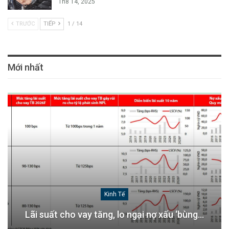
Th8 14, 2025
TRƯỚC
TIẾP
1 / 14
Mới nhất
Kinh Tế
Lãi suất cho vay tăng, lo ngại nợ xấu ‘bùng…