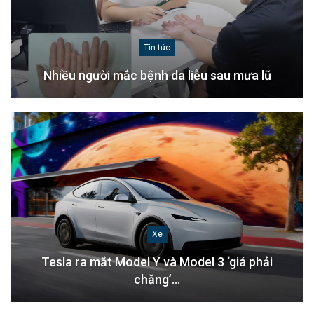
Tin tức
Nhiều người mắc bệnh da liễu sau mưa lũ
Xe
Tesla ra mắt Model Y và Model 3 ‘giá phải
chăng’…