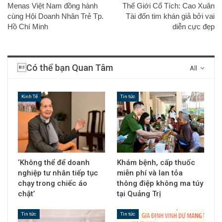
Menas Việt Nam đồng hành
Thế Giới Cổ Tích: Cao Xuân
cùng Hội Doanh Nhân Trẻ Tp.
Tài đốn tim khán giả bởi vai
Hồ Chí Minh
diễn cực đẹp
Có thể bạn Quan Tâm
All
Kinh Tế
Tin tức
‘Không thể để doanh
Khám bệnh, cấp thuốc
nghiệp tư nhân tiếp tục
miễn phí và lan tỏa
chạy trong chiếc áo
thông điệp không ma túy
chật’
tại Quảng Trị
Tin tức
Tin tức