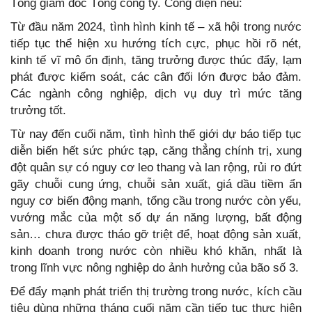
Tổng giám đốc Tổng công ty. Công điện nêu:
Từ đầu năm 2024, tình hình kinh tế – xã hội trong nước
tiếp tục thể hiện xu hướng tích cực, phục hồi rõ nét,
kinh tế vĩ mô ổn định, tăng trưởng được thúc đẩy, lạm
phát được kiểm soát, các cân đối lớn được bảo đảm.
Các ngành công nghiệp, dịch vụ duy trì mức tăng
trưởng tốt.
Từ nay đến cuối năm, tình hình thế giới dự báo tiếp tục
diễn biến hết sức phức tạp, căng thẳng chính trị, xung
đột quân sự có nguy cơ leo thang và lan rộng, rủi ro đứt
gãy chuỗi cung ứng, chuỗi sản xuất, giá dầu tiềm ẩn
nguy cơ biến động mạnh, tổng cầu trong nước còn yếu,
vướng mắc của một số dự án năng lượng, bất động
sản… chưa được tháo gỡ triệt để, hoạt động sản xuất,
kinh doanh trong nước còn nhiều khó khăn, nhất là
trong lĩnh vực nông nghiệp do ảnh hưởng của bão số 3.
Để đẩy mạnh phát triển thị trường trong nước, kích cầu
tiêu dùng những tháng cuối năm cần tiếp tục thực hiện