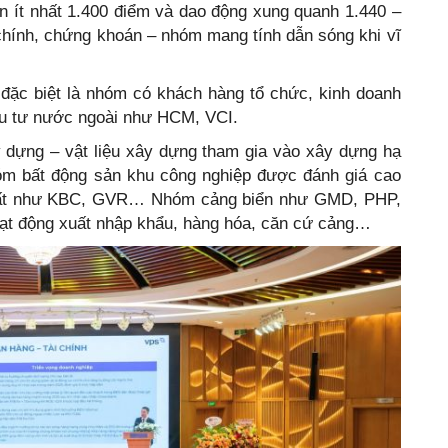
n ít nhất 1.400 điểm và dao động xung quanh 1.440 –
 chính, chứng khoán – nhóm mang tính dẫn sóng khi vĩ
đặc biệt là nhóm có khách hàng tổ chức, kinh doanh
đầu tư nước ngoài như HCM, VCI.
y dựng – vật liệu xây dựng tham gia vào xây dựng hạ
óm bất động sản khu công nghiệp được đánh giá cao
xuất như KBC, GVR… Nhóm cảng biển như GMD, PHP,
ạt động xuất nhập khẩu, hàng hóa, căn cứ cảng…