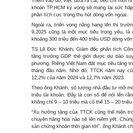
Thêm vào đó, việc đưa ra các tiêu chí mới 
khoán TP.HCM kỳ vọng sẽ mang lại sức hấp
phần tích cực trong thu hút dòng vốn ngoại.
Ngoài ra, triển vọng nâng hạng lên thị trư
9.2025 cũng là một mục tiêu trọng yếu, l
khoảng 300 triệu đến 400 triệu USD dòng vố
TS Lê Đức Khánh, Giám đốc phân tích Côn
tăng trưởng GDP thế giới được dự báo suy
phương. Riêng Việt Nam đặt mục tiêu tăng tr
tháng đầu năm. Nhờ đó, TTCK năm nay cũn
12,2% của năm 2024 và 12,7% năm 2023.
Theo ông Khánh, số lượng nhà đầu tư mở mới
triệu tài khoản. Đây là con số để nói lên r
không chỉ 9 – 10 triệu mà có thể 15 – 20 triệu 
“Xu hướng tăng của TTCK cũng thể hiện tro
chuyện hàng hóa nào sẽ lên niêm yết. Chúng
sàn chứng khoán thời gian tới”, ông Khánh ch