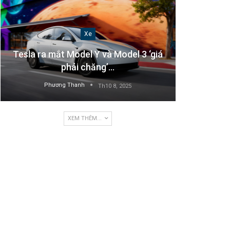
Xe
Tesla ra mắt Model Y và Model 3 ‘giá
phải chăng’…
Phương Thanh
Th10 8, 2025
XEM THÊM...