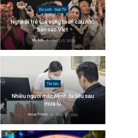
Du Lịch - Giải Trí
Nghệ sĩ trẻ tỏa sáng toàn cầu nhờ
bản sắc Việt
Mỹ Anh
Th10 13, 2025
Tin tức
Nhiều người mắc bệnh da liễu sau
mưa lũ
Khoa Thành
Th10 11, 2025