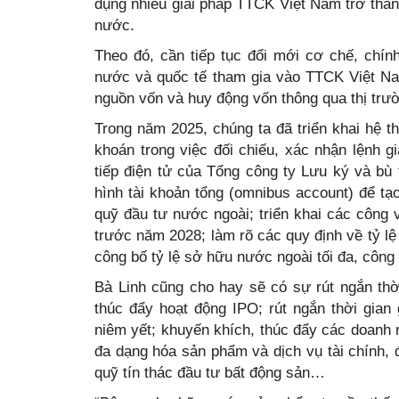
dụng nhiều giải pháp TTCK Việt Nam trở thàn
nước.
Theo đó, cần tiếp tục đổi mới cơ chế, chính
nước và quốc tế tham gia vào TTCK Việt Nam
nguồn vốn và huy động vốn thông qua thị trư
Trong năm 2025, chúng ta đã triển khai hệ t
khoán trong việc đối chiếu, xác nhận lệnh 
tiếp điện tử của Tổng công ty Lưu ký và bù
hình tài khoản tổng (omnibus account) để tạo
quỹ đầu tư nước ngoài; triển khai các công
trước năm 2028; làm rõ các quy định về tỷ lệ
công bố tỷ lệ sở hữu nước ngoài tối đa, côn
Bà Linh cũng cho hay sẽ có sự rút ngắn th
thúc đẩy hoạt động IPO; rút ngắn thời gia
niêm yết; khuyến khích, thúc đẩy các doanh n
đa dạng hóa sản phẩm và dịch vụ tài chính, 
quỹ tín thác đầu tư bất động sản…