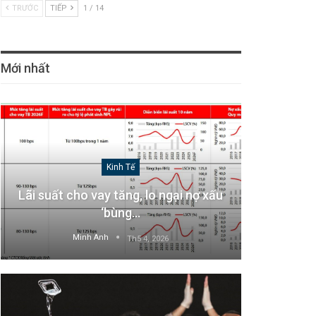
TRƯỚC
TIẾP
1 / 14
Mới nhất
Kinh Tế
Lãi suất cho vay tăng, lo ngại nợ xấu
‘bùng…
Minh Anh
Th5 4, 2026