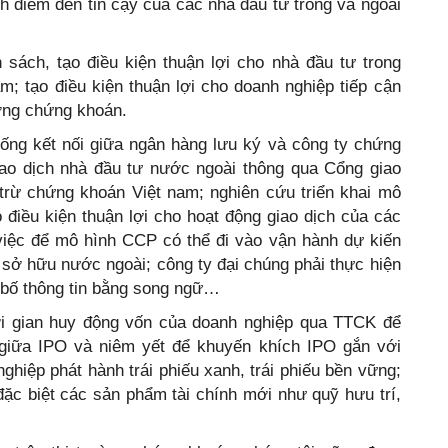
h điểm đến tin cậy của các nhà đầu tư trong và ngoài
 sách, tạo điều kiện thuận lợi cho nhà đầu tư trong
; tạo điều kiện thuận lợi cho doanh nghiệp tiếp cận
ờng chứng khoán.
hống kết nối giữa ngân hàng lưu ký và công ty chứng
giao dịch nhà đầu tư nước ngoài thông qua Cổng giao
 trừ chứng khoán Việt nam; nghiên cứu triển khai mô
 điều kiện thuận lợi cho hoạt động giao dịch của các
 việc để mô hình CCP có thể đi vào vận hành dự kiến
 sở hữu nước ngoài; công ty đại chúng phải thực hiện
g bố thông tin bằng song ngữ…
ời gian huy động vốn của doanh nghiệp qua TTCK để
n giữa IPO và niêm yết để khuyến khích IPO gắn với
ghiệp phát hành trái phiếu xanh, trái phiếu bền vững;
đặc biệt các sản phẩm tài chính mới như quỹ hưu trí,