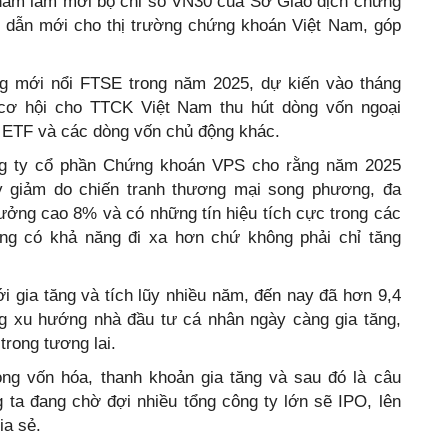
nhằm làm mới bộ chỉ số VN30 của Sở Giao dịch chứng
 dẫn mới cho thị trường chứng khoán Việt Nam, góp
ờng mới nổi FTSE trong năm 2025, dự kiến vào tháng
à cơ hội cho TTCK Việt Nam thu hút dòng vốn ngoại
n ETF và các dòng vốn chủ động khác.
g ty cổ phần Chứng khoán VPS cho rằng năm 2025
 giảm do chiến tranh thương mại song phương, đa
ưởng cao 8% và có những tín hiệu tích cực trong các
g có khả năng đi xa hơn chứ không phải chỉ tăng
 gia tăng và tích lũy nhiều năm, đến nay đã hơn 9,4
ằng xu hướng nhà đầu tư cá nhân ngày càng gia tăng,
trong tương lai.
ng vốn hóa, thanh khoản gia tăng và sau đó là câu
 ta đang chờ đợi nhiều tổng công ty lớn sẽ IPO, lên
ia sẻ.